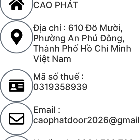
CAO PHÁT
Địa chỉ : 610 Đỗ Mười,
Phường An Phú Đông,
Thành Phố Hồ Chí Minh
Việt Nam
Mã số thuế :
0319358939
Email :
caophatdoor2026@gmail