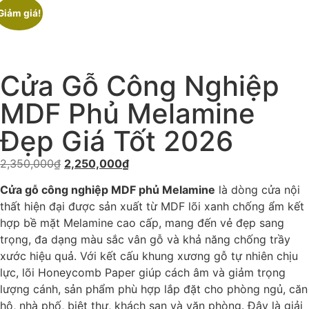
Giảm giá!
Cửa Gỗ Công Nghiệp
MDF Phủ Melamine
Đẹp Giá Tốt 2026
2,350,000
₫
2,250,000
₫
Cửa gỗ công nghiệp MDF phủ Melamine
là dòng cửa nội
thất hiện đại được sản xuất từ MDF lõi xanh chống ẩm kết
hợp bề mặt Melamine cao cấp, mang đến vẻ đẹp sang
trọng, đa dạng màu sắc vân gỗ và khả năng chống trầy
xước hiệu quả. Với kết cấu khung xương gỗ tự nhiên chịu
lực, lõi Honeycomb Paper giúp cách âm và giảm trọng
lượng cánh, sản phẩm phù hợp lắp đặt cho phòng ngủ, căn
hộ, nhà phố, biệt thự, khách sạn và văn phòng. Đây là giải