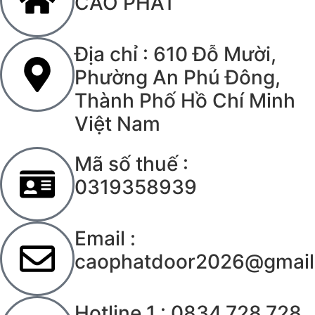
CAO PHÁT
Địa chỉ : 610 Đỗ Mười,
Phường An Phú Đông,
Thành Phố Hồ Chí Minh
Việt Nam
Mã số thuế :
0319358939
Email :
caophatdoor2026@gmail
Hotline 1 : 0834.728.728