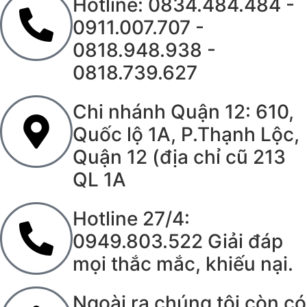
Hotline: 0834.484.484 -
0911.007.707 -
0818.948.938 -
0818.739.627
Chi nhánh Quận 12: 610,
Quốc lộ 1A, P.Thạnh Lộc,
Quận 12 (địa chỉ cũ 213
QL 1A
Hotline 27/4:
0949.803.522 Giải đáp
mọi thắc mắc, khiếu nại.
Ngoài ra chúng tôi còn có